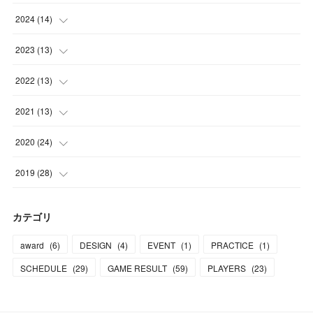
(
1
)
(
1
)
2024
(
14
)
(
1
)
(
2
)
(
1
)
2023
(
13
)
(
1
)
(
2
)
(
2
)
2022
(
13
)
(
1
)
(
1
)
(
2
)
(
1
)
2021
(
13
)
(
2
)
(
1
)
(
2
)
(
1
)
(
1
)
2020
(
24
)
(
2
)
(
2
)
(
2
)
(
3
)
(
1
)
(
1
)
2019
(
28
)
(
2
)
(
1
)
(
1
)
(
2
)
(
1
)
(
3
)
(
5
)
カテゴリ
(
2
)
(
2
)
(
2
)
(
1
)
(
1
)
(
3
)
(
16
)
award
(
6
)
DESIGN
(
4
)
EVENT
(
1
)
PRACTICE
(
1
)
(
1
)
(
2
)
(
1
)
(
1
)
(
2
)
(
2
)
(
5
)
SCHEDULE
(
29
)
GAME RESULT
(
59
)
PLAYERS
(
23
)
(
1
)
(
1
)
(
3
)
(
1
)
(
2
)
(
1
)
(
1
)