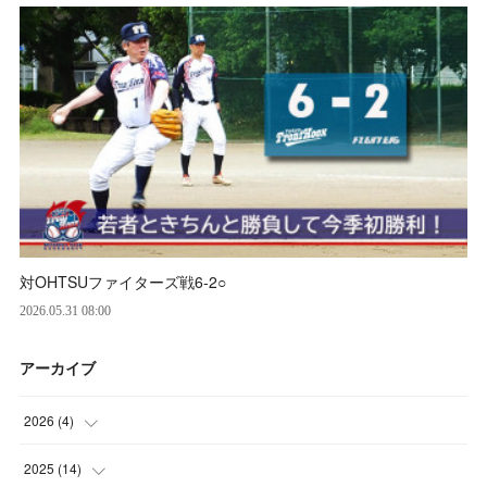
対OHTSUファイターズ戦6‐2○
2026.05.31 08:00
アーカイブ
2026
(
4
)
(
2
)
2025
(
14
)