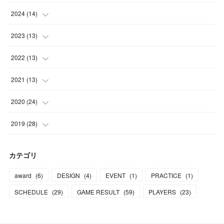
(
1
)
(
1
)
2024
(
14
)
(
1
)
(
2
)
(
1
)
2023
(
13
)
(
1
)
(
2
)
(
2
)
2022
(
13
)
(
1
)
(
1
)
(
2
)
(
1
)
2021
(
13
)
(
2
)
(
1
)
(
2
)
(
1
)
(
1
)
2020
(
24
)
(
2
)
(
2
)
(
2
)
(
3
)
(
1
)
(
1
)
2019
(
28
)
(
2
)
(
1
)
(
1
)
(
2
)
(
1
)
(
3
)
(
5
)
カテゴリ
(
2
)
(
2
)
(
2
)
(
1
)
(
1
)
(
3
)
(
16
)
award
(
6
)
DESIGN
(
4
)
EVENT
(
1
)
PRACTICE
(
1
)
(
1
)
(
2
)
(
1
)
(
1
)
(
2
)
(
2
)
(
5
)
SCHEDULE
(
29
)
GAME RESULT
(
59
)
PLAYERS
(
23
)
(
1
)
(
1
)
(
3
)
(
1
)
(
2
)
(
1
)
(
1
)