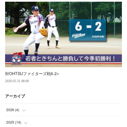
対OHTSUファイターズ戦6‐2○
2026.05.31 08:00
アーカイブ
2026
(
4
)
(
2
)
2025
(
14
)