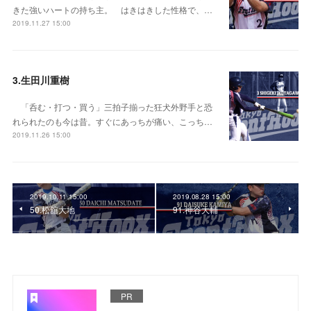
きた強いハートの持ち主。 はきはきした性格で、…
2019.11.27 15:00
3.生田川重樹
「呑む・打つ・買う」三拍子揃った狂犬外野手と恐
れられたのも今は昔。すぐにあっちが痛い、こっち…
2019.11.26 15:00
2019.10.11 15:00
2019.08.28 15:00
50.松舘大地
91.神谷大輔
PR