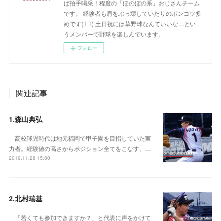
ば拍手喝采！程度の「ほのぼの系」おじさんチーム
です。 経験者も肩をぶっ壊していたりのポンコツ多
めです(T T) 土日祝には草野球なんていいな…とい
うメンバーで野球を楽しんでいます。
フォロー
関連記事
1.森山典弘
高校球児時代は地元福岡で甲子園を目指していた実
力者。経験値の高さからポジション全てをこなす、…
2019.11.28 15:00
2.北村瑞基
「若くても参加できますか？」と代表に声をかけて