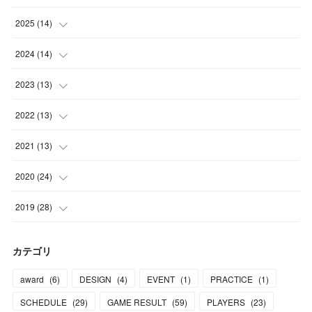
(
2
)
2025
(
14
)
(
1
)
(
1
)
2024
(
14
)
(
1
)
(
2
)
(
1
)
2023
(
13
)
(
1
)
(
2
)
(
2
)
2022
(
13
)
(
1
)
(
1
)
(
2
)
(
1
)
2021
(
13
)
(
2
)
(
1
)
(
2
)
(
1
)
(
1
)
2020
(
24
)
(
2
)
(
2
)
(
2
)
(
3
)
(
1
)
(
1
)
2019
(
28
)
(
2
)
(
1
)
(
1
)
(
2
)
(
1
)
(
3
)
(
5
)
カテゴリ
(
2
)
(
2
)
(
2
)
(
1
)
(
1
)
(
3
)
(
16
)
award
(
6
)
DESIGN
(
4
)
EVENT
(
1
)
PRACTICE
(
1
)
(
1
)
(
2
)
(
1
)
(
1
)
(
2
)
(
2
)
(
5
)
SCHEDULE
(
29
)
GAME RESULT
(
59
)
PLAYERS
(
23
)