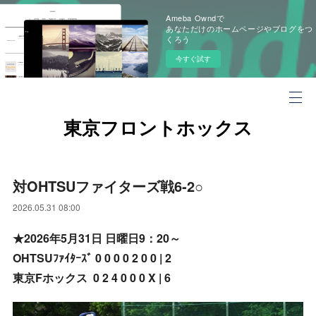
Ameba Owndで
あなただけのホームページやブログをつ
くろう
今すぐ試す
東京フロントホックス
対OHTSUファイターズ戦6‐2○
2026.05.31 08:00
★2026年5月31日 日曜日9：20～
OHTSUﾌｧｲﾀｰｽﾞ 0 0 0 0 2 0 0 | 2
東京Fホックス 0 2 4 0 0 0 X | 6