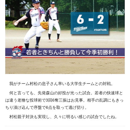
我がチーム村松の息子さん率いる大学生チームとの対戦。
何と言っても、先発森山の好投が光った試合。若者の快速球と
は違う老獪な投球術で3回6奪三振はお見事。相手の乱調にもきっ
ちり漬け込んで序盤で6点を取って逃げ切り。
村松親子対決も実現し、久々に明るい感じの試合でしたね。