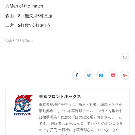
☆Man of the match
森山 3回無失点6奪三振
二宮 2打数1安打3打点
GAME RESULT
(
59
)
東京フロントホックス
東京多摩地区を中心に、所沢・杉並、練馬あたりを
活動拠点にしている草野球チーム。 フライを取れれ
ば拍手喝采！程度の「ほのぼの系」おじさんチーム
です。 経験者も肩をぶっ壊していたりのポンコツ多
めです(T T) 土日祝には草野球なんていいな…とい