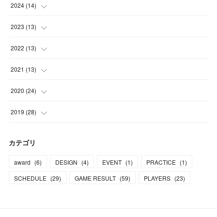
(
1
)
(
1
)
2024
(
14
)
(
1
)
(
2
)
(
1
)
2023
(
13
)
(
1
)
(
2
)
(
2
)
2022
(
13
)
(
1
)
(
1
)
(
2
)
(
1
)
2021
(
13
)
(
2
)
(
1
)
(
2
)
(
1
)
(
1
)
2020
(
24
)
(
2
)
(
2
)
(
2
)
(
3
)
(
1
)
(
1
)
2019
(
28
)
(
2
)
(
1
)
(
1
)
(
2
)
(
1
)
(
3
)
(
5
)
カテゴリ
(
2
)
(
2
)
(
2
)
(
1
)
(
1
)
(
3
)
(
16
)
award
(
6
)
DESIGN
(
4
)
EVENT
(
1
)
PRACTICE
(
1
)
(
1
)
(
2
)
(
1
)
(
1
)
(
2
)
(
2
)
(
5
)
SCHEDULE
(
29
)
GAME RESULT
(
59
)
PLAYERS
(
23
)
(
1
)
(
1
)
(
3
)
(
1
)
(
2
)
(
1
)
(
1
)
(
1
)
(
3
)
(
4
)
(
1
)