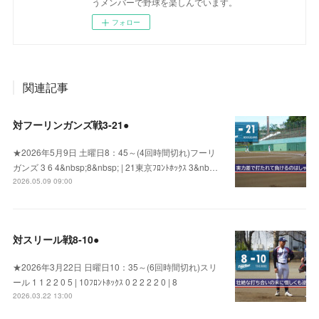
うメンバーで野球を楽しんでいます。
フォロー
関連記事
対フーリンガンズ戦3‐21●
★2026年5月9日 土曜日8：45～(4回時間切れ)フーリ
ガンズ 3 6 4&nbsp;8&nbsp; | 21東京ﾌﾛﾝﾄﾎｯｸｽ 3&nb…
2026.05.09 09:00
対スリール戦8‐10●
★2026年3月22日 日曜日10：35～(6回時間切れ)スリ
ール 1 1 2 2 0 5 | 10ﾌﾛﾝﾄﾎｯｸｽ 0 2 2 2 2 0 | 8
2026.03.22 13:00