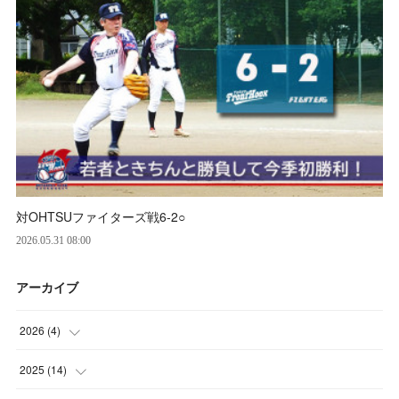
対OHTSUファイターズ戦6‐2○
2026.05.31 08:00
アーカイブ
2026
(
4
)
(
2
)
2025
(
14
)