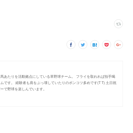
馬あたりを活動拠点にしている草野球チーム。 フライを取れれば拍手喝
です。 経験者も肩をぶっ壊していたりのポンコツ多めです(T T) 土日祝
バーで野球を楽しんでいます。