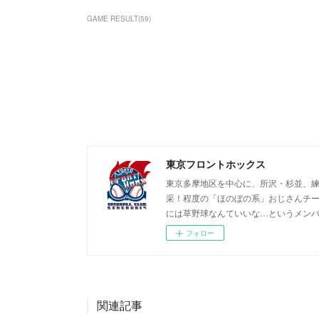
GAME RESULT
(
59
)
東京フロントホックス
東京多摩地区を中心に、所沢・杉並、練
采！程度の「ほのぼの系」おじさんチーム
には草野球なんていいな…というメン
フォロー
関連記事