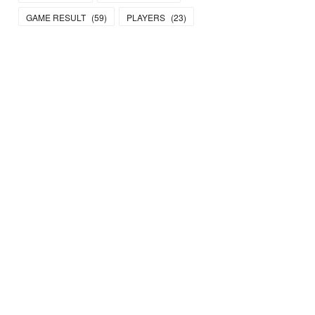
(
4
)
(
1
)
GAME RESULT
(
59
)
PLAYERS
(
23
)
(
2
)
(
1
)
(
1
)
(
1
)
(
1
)
(
2
)
(
3
)
(
1
)