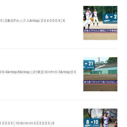
| 2東京Fホックス&nbsp; 0 2 4 0 0 0 X | 6
sp;8&nbsp; | 21東京ﾌﾛﾝﾄﾎｯｸｽ 3&nbsp;0 0
| 10ﾌﾛﾝﾄﾎｯｸｽ 0 2 2 2 2 0 | 8