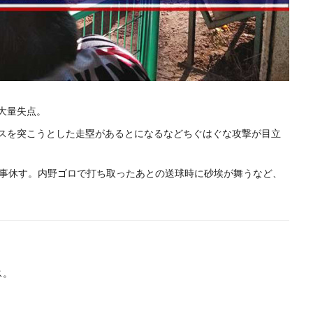
大量失点。
スを突こうとした走塁があるとになるなどちぐはぐな攻撃が目立
事休す。内野ゴロで打ち取ったあとの送球時に砂埃が舞うなど、
ス。